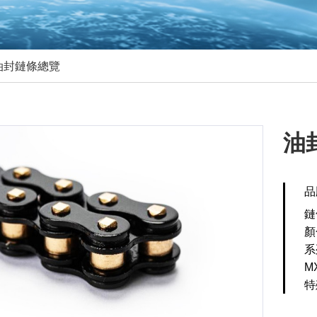
 油封鏈條總覽
油
品
鏈
顏
系
M
特