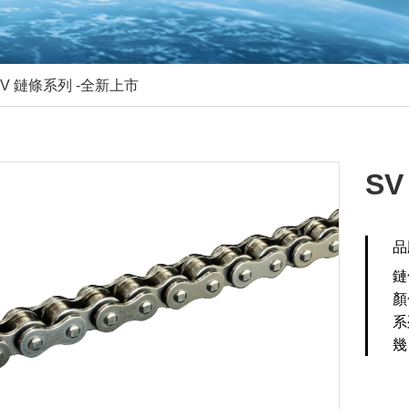
SV 鏈條系列 -全新上市
S
品
鏈
顏
系
幾