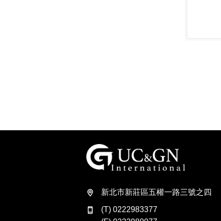
建祥國際
新北市新莊區五權一路三號之四
(T) 0222983377